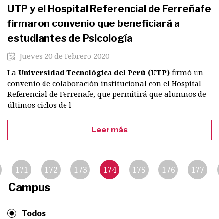
UTP y el Hospital Referencial de Ferreñafe
firmaron convenio que beneficiará a
estudiantes de Psicología
Jueves 20 de Febrero 2020
La
Universidad Tecnológica del Perú (UTP)
firmó un
convenio de colaboración institucional con el Hospital
Referencial de Ferreñafe, que permitirá que alumnos de
últimos ciclos de l
Leer más
Paginación
171
172
173
174
175
176
177
Campus
Todos