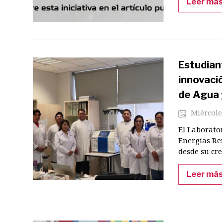
Leer má
Estudian
innovació
de Agua 
Miércole
El Laborato
Energías Re
desde su cre
Leer má