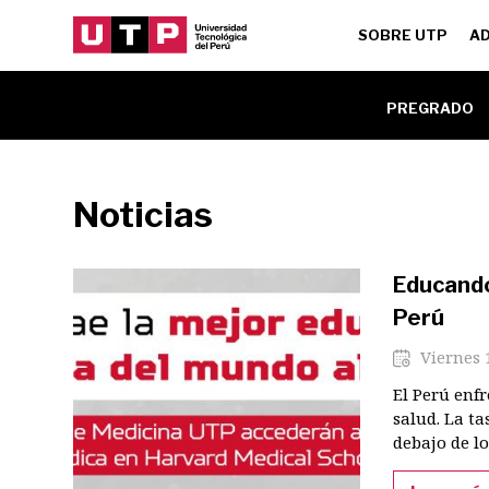
Navegac
SOBRE UTP
AD
principa
Menu
PREGRADO
Unidad
Noticias
Educando
Perú
Viernes 
El Perú enfr
salud. La t
debajo de lo