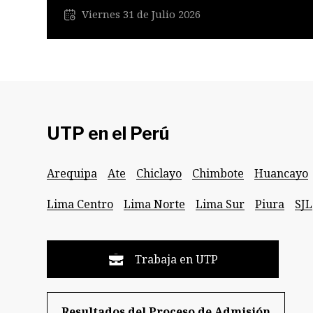
Viernes 31 de Julio 2026
UTP en el Perú
Arequipa
Ate
Chiclayo
Chimbote
Huancayo
Lima Centro
Lima Norte
Lima Sur
Piura
SJL
Trabaja en UTP
Resultados del Proceso de Admisión