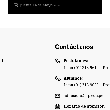
Jueves 14 de Mayo 2026
Contáctanos
Postulantes:
Ica
Lima
(01) 315 9610
|
Pro
Alumnos:
Lima
(01) 315 9600
|
Pro
admision@utp.edu.pe
Horario de atención