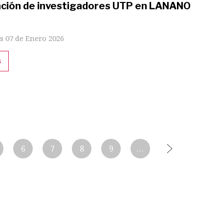
ación de investigadores UTP en LANANO
s 07 de Enero 2026
s
6
7
8
9
…
Siguiente
página