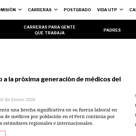
ión
MISIÓN
CARRERAS
POSTGRADO
VIDA UTP
CA
l
CARRERAS PARA GENTE
PADRES
QUE TRABAJA
 a la próxima generación de médicos del
16 de Enero 2026
enta una brecha significativa en su fuerza laboral en
asa de médicos por población en el Perú continúa por
s estándares regionales e internacionales.