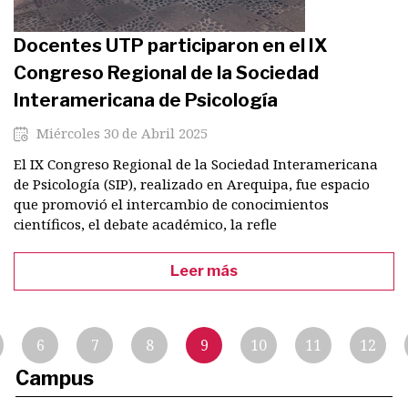
Docentes UTP participaron en el IX
Congreso Regional de la Sociedad
Interamericana de Psicología
Miércoles 30 de Abril 2025
El IX Congreso Regional de la Sociedad Interamericana
de Psicología (SIP), realizado en Arequipa, fue espacio
que promovió el intercambio de conocimientos
científicos, el debate académico, la refle
Leer más
Paginación
6
7
8
9
10
11
12
Campus