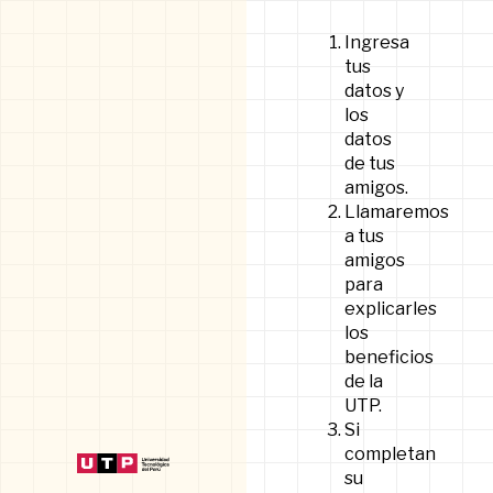
Ingresa
tus
datos y
los
datos
de tus
amigos.
Llamaremos
a tus
amigos
para
explicarles
los
beneficios
de la
UTP.
Si
completan
su