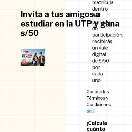
matrícula
dentro
Invita a tus amigos a
del
estudiar en la UTP y gana
período
de
s/50
participación,
recibirás
un vale
digital
de S/50
por
cada
uno.
Conoce los
Términos y
Condiciones
aquí
.
¡Calcula
cuánto