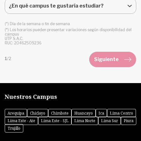
(*) Día de la semana o fin de semana
(*) Los horarios pueden presentar variaciones según disponibilidad del
campus
UTP S.A.C.
RUC: 20462509236
Siguiente
Nuestros Campus
Arequipa
Chiclayo
Chimbote
Huancayo
Ica
Lima Centro
Lima Este - Ate
Lima Este - SJL
Lima Norte
Lima Sur
Piura
Trujillo