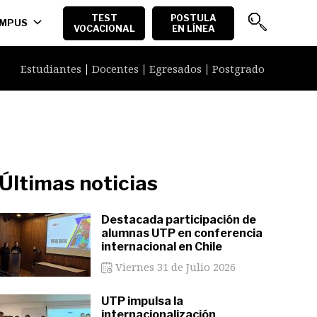
Menu
TEST
POSTULA
MPUS
VOCACIONAL
EN LÍNEA
Secundario
Menu
Estudiantes
Docentes
Egresados
Postgrado
Estudiantes
Últimas noticias
Destacada participación de
alumnas UTP en conferencia
internacional en Chile
Viernes 31 de Julio 2026
UTP impulsa la
internacionalización