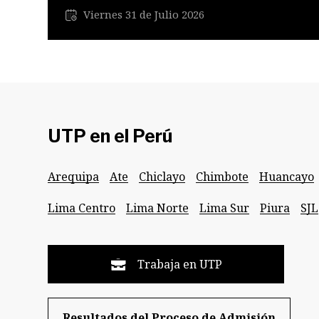
Viernes 31 de Julio 2026
UTP en el Perú
Arequipa
Ate
Chiclayo
Chimbote
Huancayo
Lima Centro
Lima Norte
Lima Sur
Piura
SJL
Trabaja en UTP
Resultados del Proceso de Admisión