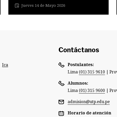
Jueves 14 de Mayo 2026
Contáctanos
Postulantes:
Ica
Lima
(01) 315 9610
|
Pro
Alumnos:
Lima
(01) 315 9600
|
Pro
admision@utp.edu.pe
Horario de atención