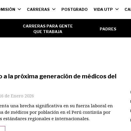
ión
MISIÓN
CARRERAS
POSTGRADO
VIDA UTP
CA
l
CARRERAS PARA GENTE
PADRES
QUE TRABAJA
 a la próxima generación de médicos del
16 de Enero 2026
enta una brecha significativa en su fuerza laboral en
asa de médicos por población en el Perú continúa por
s estándares regionales e internacionales.