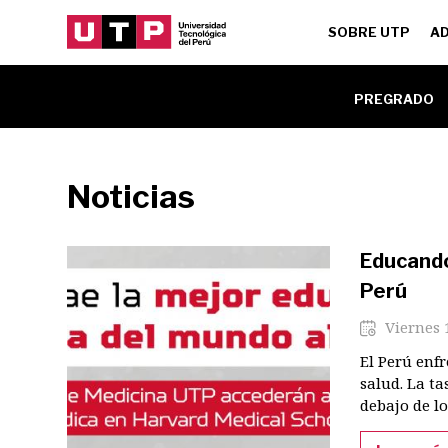
Navegac
SOBRE UTP
AD
principa
Menu
PREGRADO
Unidad
Noticias
Educando
Perú
Viernes 
El Perú enfr
salud. La t
debajo de lo