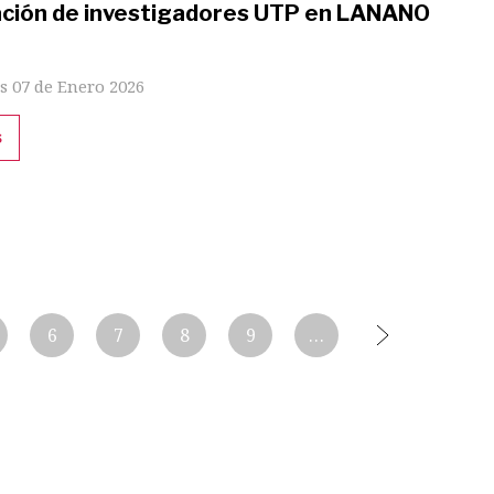
ación de investigadores UTP en LANANO
s 07 de Enero 2026
s
6
7
8
9
…
Siguiente
página