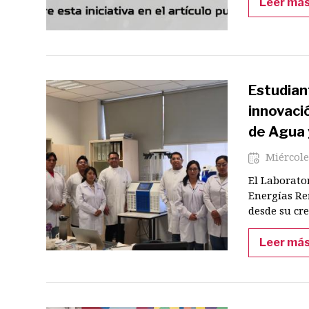
Leer má
Estudian
innovació
de Agua 
Miércole
El Laborato
Energías Re
desde su cre
Leer má