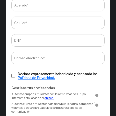
Apellido*
Celular*
DNI*
Correo electrónico*
Declaro expresamente haber leído y aceptado las
Políticas de Privacidad.
Gestiona tus preferencias
Autorizo compartir mis datos con las empresas del Grupo
Intercorp detalladas en el
enlace.
Autorizo el uso de mis datos para fines publicitarios, campañas
y ofertas, a través de cualquiera de nuestros canales de
comunicación.