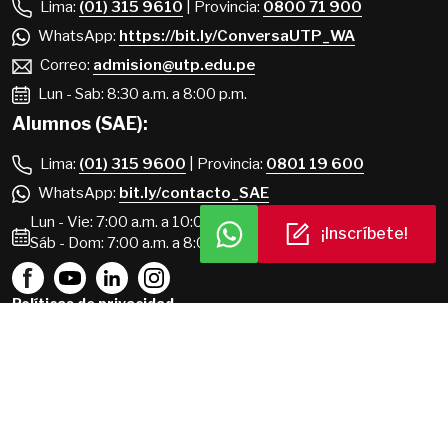
Lima:
(01) 315 9610
| Provincia:
0800 71 900
WhatsApp:
https://bit.ly/ConversaUTP_WA
Correo:
admision@utp.edu.pe
Lun - Sab: 8:30 a.m. a 8:00 p.m.
Alumnos (SAE):
Lima:
(01) 315 9600
| Provincia:
0801 19 600
WhatsApp:
bit.ly/contacto_SAE
Lun - Vie: 7:00 a.m. a 10:00 p.m.
¡Inscríbete!
Sáb - Dom: 7:00 a.m. a 8:00 p.m.
Políticas de privacidad
Portal de transparencia
Términos y condiciones
Mapa del sitio