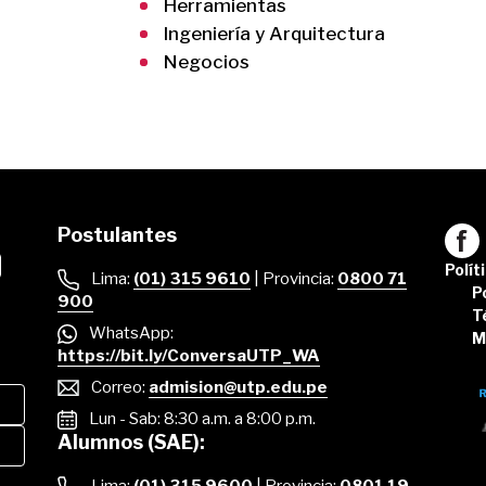
Herramientas
Ingeniería y Arquitectura
Negocios
Postulantes
Polít
Lima:
(01) 315 9610
| Provincia:
0800 71
P
900
T
WhatsApp:
M
https://bit.ly/ConversaUTP_WA
Correo:
admision@utp.edu.pe
Lun - Sab: 8:30 a.m. a 8:00 p.m.
Alumnos (SAE):
Lima:
(01) 315 9600
| Provincia:
0801 19