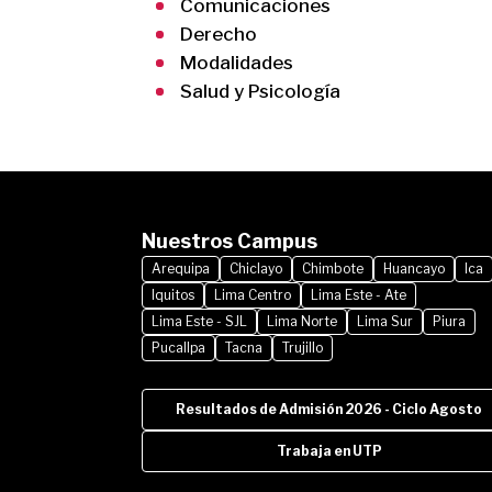
Comunicaciones
Derecho
Modalidades
Salud y Psicología
Nuestros Campus
Arequipa
Chiclayo
Chimbote
Huancayo
Ica
Iquitos
Lima Centro
Lima Este - Ate
Lima Este - SJL
Lima Norte
Lima Sur
Piura
Pucallpa
Tacna
Trujillo
Resultados de Admisión 2026 - Ciclo Agosto
Trabaja en UTP