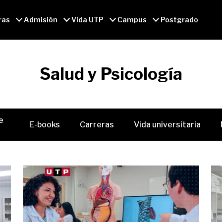
ras
Admisión
Vida UTP
Campus
Postgrado
Salud y Psicología
e
E-books
Carreras
Vida universitaria
r