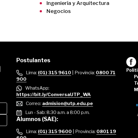
Ingeniería y Arquitectura
Negocios
Postulantes
Polít
Lima:
(01) 315 9610
| Provincia:
0800 71
P
900
T
WhatsApp:
M
https://bit.ly/ConversaUTP_WA
Correo:
admision@utp.edu.pe
Lun - Sab: 8:30 a.m. a 8:00 p.m.
Alumnos (SAE):
Lima:
(01) 315 9600
| Provincia:
0801 19
600