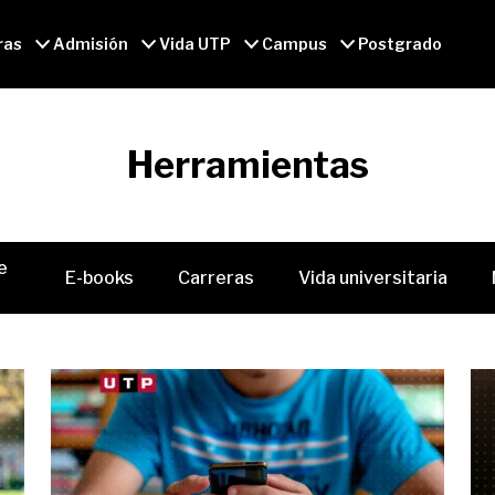
ras
Admisión
Vida UTP
Campus
Postgrado
Herramientas
e
E-books
Carreras
Vida universitaria
r