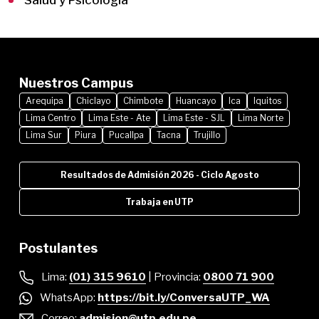
Nuestros Campus
Arequipa
Chiclayo
Chimbote
Huancayo
Ica
Iquitos
Lima Centro
Lima Este - Ate
Lima Este - SJL
Lima Norte
Lima Sur
Piura
Pucallpa
Tacna
Trujillo
Resultados de Admisión 2026 - Ciclo Agosto
Trabaja en UTP
Postulantes
Lima:
(01) 315 9610
| Provincia:
0800 71 900
WhatsApp:
https://bit.ly/ConversaUTP_WA
Correo:
admision@utp.edu.pe