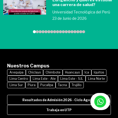
Lurigancho y quieres estudiar
una carrera de salud?
Universidad Tecnológica del Perú
23 de Junio de 2026
Nuestros Campus
Arequipa
Chiclayo
Chimbote
Huancayo
Ica
Iquitos
Lima Centro
Lima Este - Ate
Lima Este - SJL
Lima Norte
Lima Sur
Piura
Pucallpa
Tacna
Trujillo
Resultados de Admisión 2026 - Ciclo Agosto
Trabaja en UTP