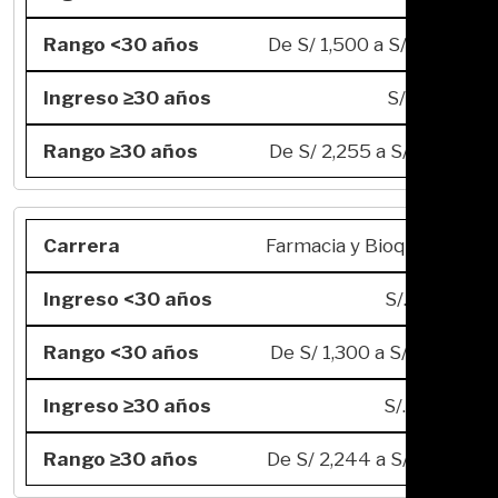
De S/ 1,500 a S/ 6,897
S/. 4,913
De S/ 2,255 a S/ 8,227
Farmacia y Bioquímica
S/. 3,047
De S/ 1,300 a S/ 5,203
S/. 5,479
De S/ 2,244 a S/ 9,237