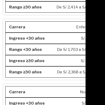
De S/ 2,414 a S/ 7,795
Enfermería
S/. 3,894
De S/ 1,703 a S/ 6,774
S/. 4,784
De S/ 2,368 a S/ 7,773
Nutrición
S/. 3,738