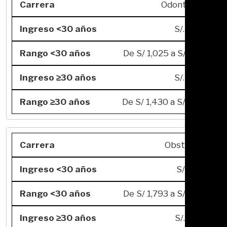
Odontología
S/. 4,349
De S/ 1,025 a S/ 7,269
S/. 4,555
De S/ 1,430 a S/ 8,070
Obstetricia
S/. 4,187
De S/ 1,793 a S/ 7,088
S/. 5,098