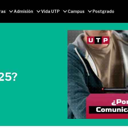
ras
Admisión
Vida UTP
Campus
Postgrado
025?