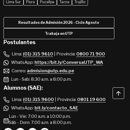
Lima Sur
Piura
Pucallpa
Tacna
Trujillo
Resultados de Admisión 2026 - Ciclo Agosto
Trabaja en UTP
Postulantes
Lima:
(01) 315 9610
| Provincia:
0800 71 900
WhatsApp:
https://bit.ly/ConversaUTP_WA
Correo:
admision@utp.edu.pe
Lun - Sab: 8:30 a.m. a 8:00 p.m.
Alumnos (SAE):
Lima:
(01) 315 9600
| Provincia:
0801 19 600
WhatsApp:
bit.ly/contacto_SAE
Lun - Vie: 7:00 a.m. a 10:00 p.m.
Sáb - Dom: 7:00 a.m. a 8:00 p.m.