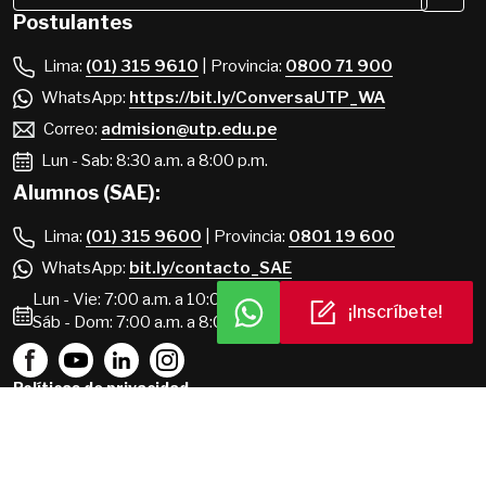
Postulantes
Lima:
(01) 315 9610
| Provincia:
0800 71 900
WhatsApp:
https://bit.ly/ConversaUTP_WA
Correo:
admision@utp.edu.pe
Lun - Sab: 8:30 a.m. a 8:00 p.m.
Alumnos (SAE):
Lima:
(01) 315 9600
| Provincia:
0801 19 600
WhatsApp:
bit.ly/contacto_SAE
Lun - Vie: 7:00 a.m. a 10:00 p.m.
¡Inscríbete!
Sáb - Dom: 7:00 a.m. a 8:00 p.m.
Políticas de privacidad
Portal de transparencia
Términos y condiciones
Mapa del sitio