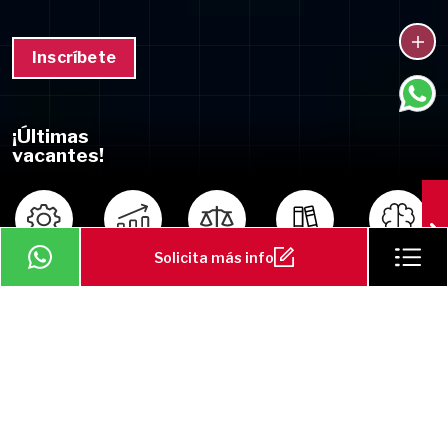
Inscríbete
¡Últimas
vacantes!
Solicita más info
Ingeniería
Negocios
Derecho
Educación
Psicología
Miles de estudiantes ya
construyen
sus sueños con nosotros