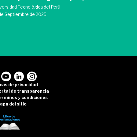
versidad Tecnológica del Perú
Universidad T
de Septiembre de 2025
14 de Septie
icas de privacidad
ortal de transparencia
érminos y condiciones
apa del sitio