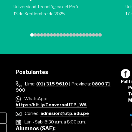
Universidad Tecnológica del Perú
Uni
13 de Septiembre de 2025
17 
Postulantes
Polít
Lima:
(01) 315 9610
| Provincia:
0800 71
P
900
T
WhatsApp:
M
https://bit.ly/ConversaUTP_WA
Correo:
admision@utp.edu.pe
Lun - Sab: 8:30 a.m. a 8:00 p.m.
Alumnos (SAE):