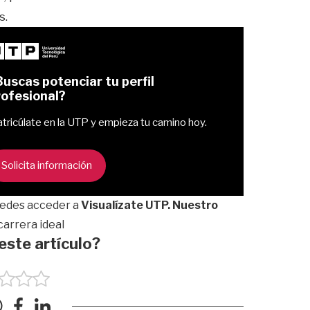
s.
uscas potenciar tu perfil
rofesional?
tricúlate en la UTP y empieza tu camino hoy.
Solicita información
puedes acceder a
Visualízate UTP. Nuestro
carrera ideal
 este artículo?