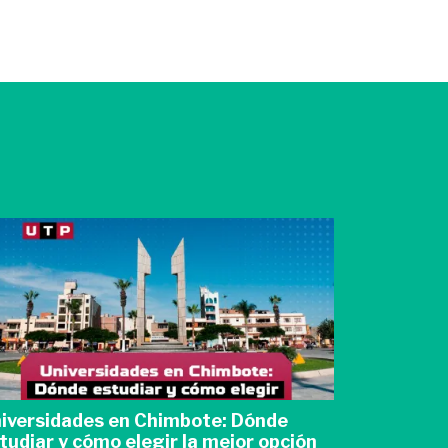
iversidades en Chimbote: Dónde
¿Cómo ele
tudiar y cómo elegir la mejor opción
sin compl