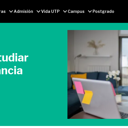
ras
Admisión
Vida UTP
Campus
Postgrado
tudiar
ancia