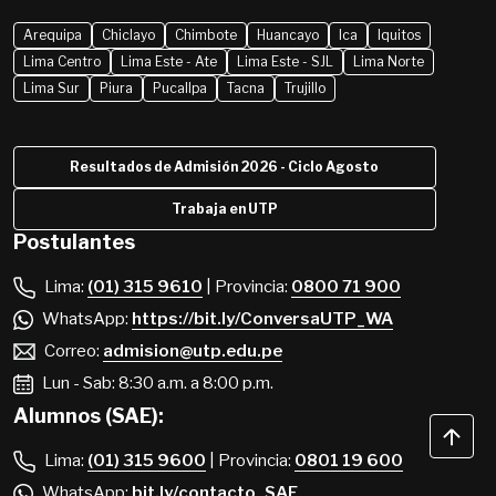
Arequipa
Chiclayo
Chimbote
Huancayo
Ica
Iquitos
Lima Centro
Lima Este - Ate
Lima Este - SJL
Lima Norte
Lima Sur
Piura
Pucallpa
Tacna
Trujillo
Resultados de Admisión 2026 - Ciclo Agosto
Trabaja en UTP
Postulantes
Lima:
(01) 315 9610
| Provincia:
0800 71 900
WhatsApp:
https://bit.ly/ConversaUTP_WA
Correo:
admision@utp.edu.pe
Lun - Sab: 8:30 a.m. a 8:00 p.m.
Alumnos (SAE):
Lima:
(01) 315 9600
| Provincia:
0801 19 600
WhatsApp:
bit.ly/contacto_SAE