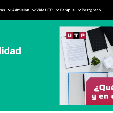
ras
Admisión
Vida UTP
Campus
Postgrado
lidad