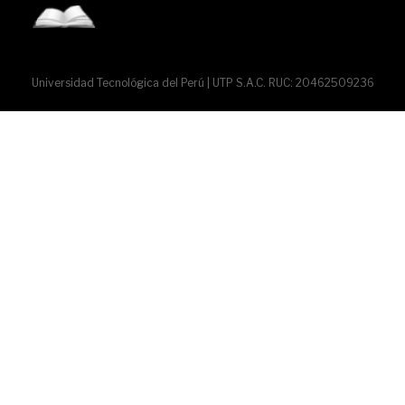
Universidad Tecnológica del Perú | UTP S.A.C. RUC: 20462509236