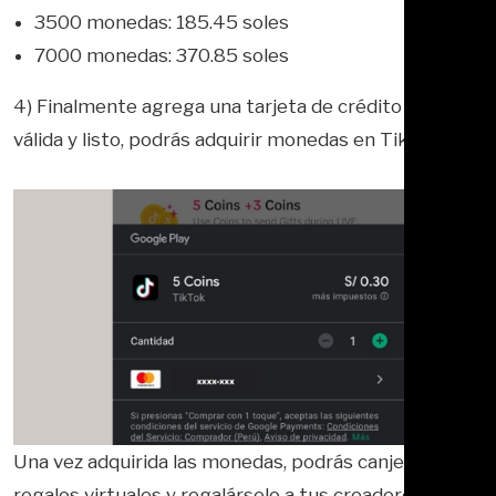
3500 monedas: 185.45 soles
7000 monedas: 370.85 soles
4) Finalmente agrega una tarjeta de crédito o débito
válida y listo, podrás adquirir monedas en TikTok.
Una vez adquirida las monedas, podrás canjearlas por
regalos virtuales y regalárselo a tus creadores de