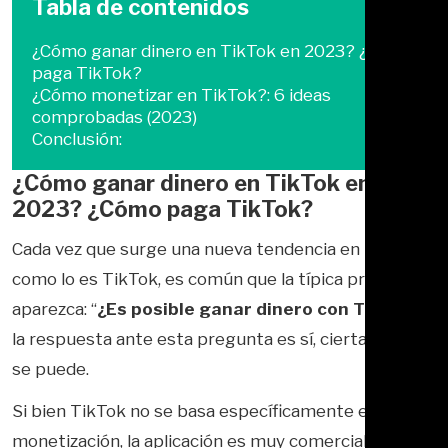
Tabla de contenidos
¿Cómo ganar dinero en TikTok en 2023? ¿Cómo
paga TikTok?
¿Cómo monetizar en TikTok?: 6 ideas
comprobadas (2023)
Conclusión:
¿Cómo ganar dinero en TikTok en
2023? ¿Cómo paga TikTok?
Cada vez que surge una nueva tendencia en internet
como lo es TikTok, es común que la típica pregunta
aparezca: “
¿Es posible ganar dinero con TikTok?
”,
la respuesta ante esta pregunta es sí, ciertamente
se puede.
Si bien TikTok no se basa específicamente en la
monetización, la aplicación es muy comercial y por